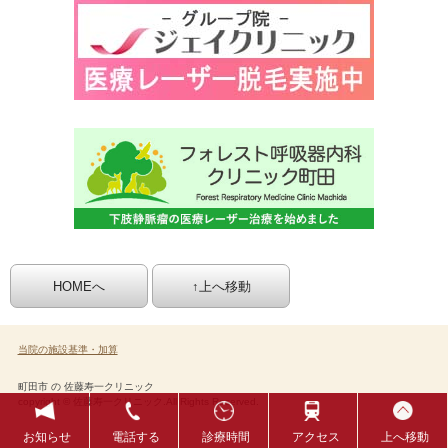
HOMEへ
↑上へ移動
当院の施設基準・加算
町田市 の 佐藤寿一クリニック
copyright © 佐藤寿一クリニック.All Rights Reserved.
お知らせ
電話する
診療時間
アクセス
上へ移動