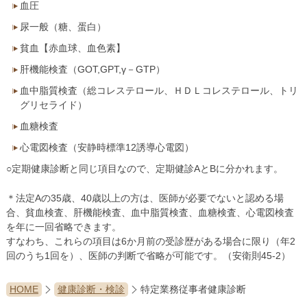
血圧
尿一般（糖、蛋白）
貧血【赤血球、血色素】
肝機能検査（GOT,GPT,γ－GTP）
血中脂質検査（総コレステロール、ＨＤＬコレステロール、トリ
グリセライド）
血糖検査
心電図検査（安静時標準12誘導心電図）
○定期健康診断と同じ項目なので、定期健診AとBに分かれます。
＊法定Aの35歳、40歳以上の方は、医師が必要でないと認める場
合、貧血検査、肝機能検査、血中脂質検査、血糖検査、心電図検査
を年に一回省略できます。
すなわち、これらの項目は6か月前の受診歴がある場合に限り（年2
回のうち1回を）、医師の判断で省略が可能です。（安衛則45-2）
HOME
健康診断・検診
特定業務従事者健康診断