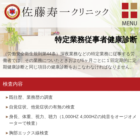
特定業務従事者健康診断
（労働安全衛生規則第44条）深夜業務などの特定業務に従事する労
働者では、その業務についたときおよび6ヶ月ごとに１回定期的に定
期健康診断と同じ項目の健康診断をおこなわなければなりません。
検査内容
既往歴、業務歴の調査
自覚症状、他覚症状の有無の検査
身長、体重、視力、聴力（1,000HZ 4,000HZの純音をオージオメ
ーターで検査）
胸部エックス線検査