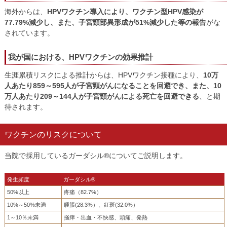
海外からは、
HPVワクチン導入により、ワクチン型HPV感染が
77.79%減少し、また、子宮頸部異形成が51%減少した等の報告
がな
されています。
我が国における、HPVワクチンの効果推計
生涯累積リスクによる推計からは、HPVワクチン接種により、
10万
人あたり859～595人が子宮頸がんになることを回避でき、また、10
万人あたり209～144人が子宮頸がんによる死亡を回避できる
、と期
待されます。
ワクチンのリスクについて
当院で採用しているガーダシル®についてご説明します。
発生頻度
ガーダシル®
50%以上
疼痛（82.7%）
10%～50%未満
腫脹(28.3%）、紅斑(32.0%）
1～10％未満
掻痒・出血・不快感、頭痛、発熱