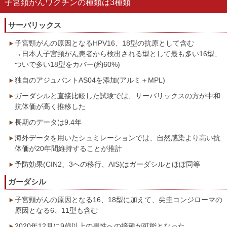
子宮頚がんワクチンの種類は3種類
サーバリックス
子宮頸がんの原因となるHPV16、18型の抗原として含む
→日本人子宮頸がん患者から検出される型として最も多い16型、
ついで多い18型をカバー(約60%)
独自のアジュバントAS04を添加(アルミ＋MPL)
ガーダシルと直接比較した試験では、サーバリックスの方が中和
抗体価が高く推移した
長期のデータは9.4年
海外データを用いたシュミレーションでは、自然感染より高い抗
体価が20年間維持することが推計
予防効果(CIN2、3への移行、AIS)はガーダシルとほぼ同等
ガーダシル
子宮頸がんの原因となる16、18型に加えて、尖圭コンジローマの
原因となる6、11型も含む
2020年12月に9歳以上の男性への接種が可能となった