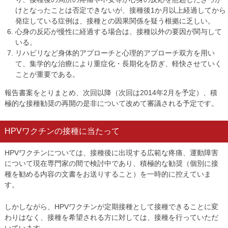
けとなったことは否定できないが、接種後1か月以上経過してから
発症している症例は、接種との因果関係を疑う根拠に乏しい。
心身の反応が慢性に経過する場合は、接種以外の要因が関与して
いる。
リハビリなど身体的アプローチと心理的アプローチ双方を用い
て、集学的な治療により重症化・長期化を防ぎ、軽快させていく
ことが重要である。
報告書案をとりまとめ、次回以降（次回は2014年2月を予定）、積
極的な接種勧奨の再開の是非について改めて審議される予定です。
HPVワクチンの接種に当たって
HPVワクチンについては、接種後に出現する広範な疼痛、運動障害
について現在専門家の間で検討中であり、積極的な勧奨（個別に接
種を勧める内容の文書をお送りすること）を一時的に控えていま
す。
しかしながら、HPVワクチンが定期接種として接種できることに変
わりはなく、接種を希望される方に対しては、接種を行っていただ