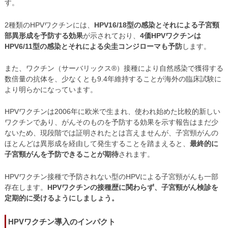
す。
2種類のHPVワクチンには、
HPV16/18型の感染とそれによる子宮頸
部異形成を予防する効果
が示されており、
4価HPVワクチンは
HPV6/11型の感染とそれによる尖圭コンジローマも予防
します。
また、ワクチン（サーバリックス®）接種により自然感染で獲得する
数倍量の抗体を、少なくとも9.4年維持することが海外の臨床試験に
より明らかになっています。
HPVワクチンは2006年に欧米で生まれ、使われ始めた比較的新しい
ワクチンであり、がんそのものを予防する効果を示す報告はまだ少
ないため、現段階では証明されたとは言えませんが、子宮頸がんの
ほとんどは異形成を経由して発生することを踏まえると、
最終的に
子宮頸がんを予防できることが期待
されます。
HPVワクチン接種で予防されない型のHPVによる子宮頸がんも一部
存在します。
HPVワクチンの接種歴に関わらず、子宮頸がん検診を
定期的に受けるようにしましょう。
HPVワクチン導入のインパクト