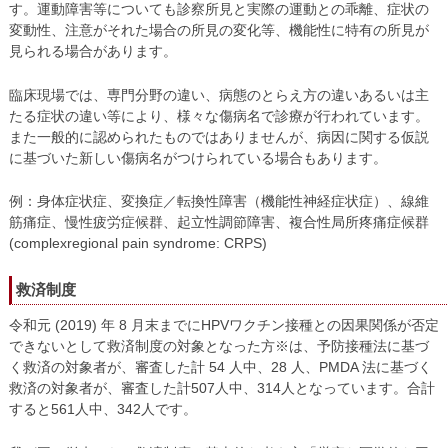
す。運動障害等についても診察所見と実際の運動との乖離、症状の
変動性、注意がそれた場合の所見の変化等、機能性に特有の所見が
見られる場合があります。
臨床現場では、専門分野の違い、病態のとらえ方の違いあるいは主
たる症状の違い等により、様々な傷病名で診療が行われています。
また一般的に認められたものではありませんが、病因に関する仮説
に基づいた新しい傷病名がつけられている場合もあります。
例：身体症状症、変換症／転換性障害（機能性神経症状症）、線維
筋痛症、慢性疲労症候群、起立性調節障害、複合性局所疼痛症候群
(complexregional pain syndrome: CRPS)
救済制度
令和元 (2019) 年 8 月末までにHPVワクチン接種との因果関係が否定
できないとして救済制度の対象となった方※は、予防接種法に基づ
く救済の対象者が、審査した計 54 人中、28 人、PMDA 法に基づく
救済の対象者が、審査した計507人中、314人となっています。合計
すると561人中、342人です。