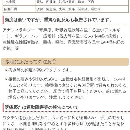
1％未満
硬結、四肢痛、筋骨格硬直、腹痛・下痢
頻度不明
疲労・倦怠感、失神、筋痛・関節痛、嘔吐等
頻度は低いですが、重篤な副反応も報告されています。
アナフィラキシー（奪麻疹、呼吸器症状等を呈する重いアレルギ
ー）、ギラン・バレー症候群（脱力等を呈する末梢神経の病気）、
急性散在性脳脊髄炎（頭痛、嘔吐、意識障害等を呈する中枢神経の
病気）等
接種にあたっての注意①
痛み等の頻度が高いワクチンです。
接種の癌みや緊張のために、血管迷走神経反射が出現し、失神す
ることがあリます。接種後は少なくとも30分間は背もたれのある
椅子に座っていただき、座位で様子を見てください。前に倒れる
場合がありますので、注意 してください。
喀痛褻たは運動障害等の報告について
ワクチンを接種した後に、広い範囲に広がる痛みや、手足の動かし
にくさ、不随意運動等を中心とする多様な症状が起きたことが副反
応疑い報告により報告されています。