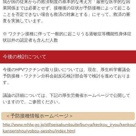
我が国の従来からの救済制度の基本的な考え方「厳密な医学的な因
果関係までは必要とせず、接種後の症状が予防接種によって起こる
ことを否定できない場合も救済の対象とする」にそって、救済の審
査を実施しています。
※ ワクチン接種に伴って一般的に起こりうる過敏症等機能性身体症
状以外の認定者も含んだ人数
今後の検討について
今後のHPVワクチンの取り扱いについては、現在、厚生科学審議会
予防接種・ワクチン分科会副反応検討部会等で検討を進めておりま
す。
議論の詳細については、下記の厚生労働省ホームページで公開して
いますので、ご参照ください。
＜予防接種情報ホームページ＞
http://www.mhlw.go.jp/stf/seisakunitsuite/bunya/kenkou_iryou/kenkou
kansenshou/yobou-sesshu/index.html