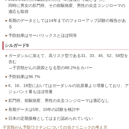
同時に男女の肛門癌、その前駆病変、男性の尖圭コンジローマの
適応も取得
長期のデータとしては14年までのフォローアップ試験の報告があ
る
予防効果はサーバリックスとほぼ同等
シルガード9
ガーダシルに加えて、高リスク型である31、33、45、52、58型を
含む
→子宮頸がんの原因となる型の88.2%をカバー
予防効果は96.7%
6、16、18型においてはガーダシルの抗原量より増量しており、ア
ジュバント量もほぼ倍量
肛門癌、前駆病変、男性の尖圭コンジローマは適応なし
長期データは5年。10年の試験を検討中
日本の定期接種としてはまだ認められていない
子宮頸がん予防ワクチンについての当クリニックの考え方