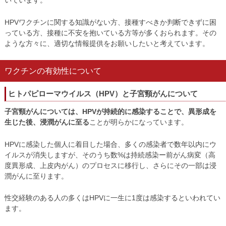
いています。
HPVワクチンに関する知識がない方、接種すべきか判断できずに困
っている方、接種に不安を抱いている方等が多くおられます。その
ような方々に、適切な情報提供をお願いしたいと考えています。
ワクチンの有効性について
ヒトパピローマウイルス（HPV）と子宮頸がんについて
子宮頸がんについては、HPVが持続的に感染することで、異形成を
生じた後、浸潤がんに至る
ことが明らかになっています。
HPVに感染した個人に着目した場合、多くの感染者で数年以内にウ
イルスが消失しますが、そのうち数%は持続感染ー前がん病変（高
度異形成、上皮内がん）のプロセスに移行し、さらにその一部は浸
潤がんに至ります。
性交経験のある人の多くはHPVに一生に1度は感染するといわれてい
ます。