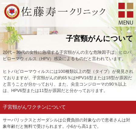
子宮頸がんについて
20代～30代の女性に急増する子宮頸がんの主な危険因子は、ヒロパ
ピローマウィルス（HPV）感染によるものだと言われています。
ヒトパピローマウィルスには100種類以上の型（タイプ）が発見され
ておりますが、子宮頸がんの約65％はHPV16型または18型が原因だ
と言うことが分かっており、また、尖圭コンジローマの90％以上
は、HPV6型または11型が原因だと分かっております。
子宮頸がんワクチンについて
サーバリックスとガーダシルは公費負担の対象なので患者さんは対
象年齢だと無料で受けられます。小6から高1まで。