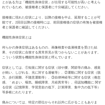
とがある方は「機能性身体症状」が出現する可能性が高いと考えら
れているため、被接種者と保護者に十分確認してください。
接種後に現れた症状により、以降の接種を中止、延期することが可
能です。2回目以降の接種時には、前回接種後の症状の有無を被接種
者と保護者に確認してください。
機能性身体症状とは
何らかの身体症状はあるものの、画像検査や血液検査を受けた結
果、その症状に合致する異常所見が見つからないことがあります。
こういう状態を機能性身体症状と呼んでいます。
症状としては、①知覚に関する症状（頭や腰、関節等の痛み、感覚
が鈍い、しびれる、光に対する過敏等）、②運動に関する症状（脱
力、歩行困難、不随意運動等）、③自律神経等に関する症状（倦怠
感、｀めまい、嘔気、睡眠障害、月経異常等）、④認知機能に 関す
る症状（記憶障害、学習意欲の低下、計算障害、集中力の低下等）
等多岐にわたります。
痛みについては、特定の部位からそれ以外に広がることもありま