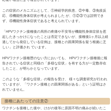
この症状のメカニズムとして、①神経学的疾患、②中毒、③免疫反
応、④機能性身体症状が考えられました が、①②③では説明でき
ず、④機能性身体症状であると考えられています。
「HPVワクチン接種後の局所の疼痛や不安等が機能性身体症状を惹
起したきっかけになったことは否定できないが、接種後1ヶ月以上経
過してから発症している症例は、接種との因果関係を疑う根拠に乏
しい」と評価され ています。
HPVワクチン接種歴のない方においても、 HPVワクチン接種後に報
告されている症状と同様の「多様な症状」を有する方が一定数存在
したこと、が明らかとなっています。
このような「多様な症状」の報告を受け、 様々な調査研究が行われ
ていますが、「ワクチン接種との因果関係がある」という証明はさ
れていません。
接種にあたっての注意②
ワクチンを接種した後や、けがの後等に原因不明の痛みが続いたこ