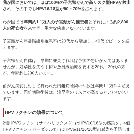
我が国においては、ほぼ100%の子宮頸がんで高リスク型HPVが検出
され
、その中でも
HPV16/18型が50～70%
を占めます。
わが国では
年間約1.1万人の子宮頸がん罹患者
とそれによる
約2,800
人の死亡者
を来す等、重大な疾患となっています。
子宮頸がん年齢階級別罹患率は20代から増加し、40代でピークを迎
えます。
子宮頸がん自体は、早期に発見されれば予後の悪いがんではありま
せんが、妊孕性を失う手術や放射線治療を要する20代・30代の方
が、年間約1,200人います。
前がん病変に対して行われた円錐切除術の件数は年間1.1万件を超え
ています。円錐切除術後は、流早産のリスクが高まるといわれてい
ます。
HPVワクチンの効果について
2価HPVワクチン（サーバリックス®）はHPV16/18型の感染を、4価
HPVワクチン（ガーダシル®）はHPV6/11/16/18型の感染を予防しま