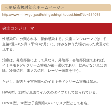
＜副反応検討部会ホームページ＞
http://www.mhlw.go.jp/stf/shingi/shingi-kousei.html?tid=284075
尖圭コンジローマ
性感染症に分類される。接触感染する。尖圭コンジローマでは、性
交後3週～8か月（平均3か月）に、痒みを伴う先端が尖った疣贅が出
現する。
治療は、発症部位によって異なり、外陰部・会陰部発症であれば、
イミキモド5％ クリーム塗布が第一選択であり、効果がなければ切
除、冷凍焼灼、電メス焼灼、レーザー蒸散を行う。
ただし、腟内と子宮腟部へのイミキモドクリーム塗布は禁忌。
HPV6型、11型が原因ウイルスのタイプとして知られている。
HPV16型、18型は子宮頸癌のハイリスク型として有名。