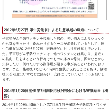
2012年6月27日 厚生労働省による注意喚起の報道について
子宮頸がん予防ワクチンを接種した際の、強い痛みによりショック
から気を失ったり、倒れたりするケースが多発しているとして、厚
生労働省は2012年6月27日、医療機関に対し注意喚起を行いまし
た。子宮頸がん予防ワクチンは、他のワクチンとは異なり、肩近く
の筋肉に注射するという行為そのものの痛みや恐怖、興奮などから
失神したり、倒れたりする副作用が起きる事があるといわれており
ます。また、接種後30分から1時間で症状が現れることもあり、接種
後30分程度はいすなどに腰かけ、安静にしていただくようお願いし
ます。
2014年1月20日開催 第7回副反応検討部会における審議結果（概
要）
2014年1月20日に開催された第7回厚生科学審議会予防接種・ワクチ