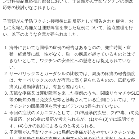
ン分科会副反応検討部会において、子宮頸がん予防ワクチンの副反
応等の検討がなされました。
子宮頸がん予防ワクチン接種後に副反応として報告された症例、お
もに広範な疼痛又は運動障害を来した症例について、論点整理を行
い、以下のような合意が得られました。
海外においても同様の症例の報告はあるものの、発症時期・症
状・経過等に統一性がなく、単一の疾患が起きているものとはで
きないとして、ワクチンの安全性への懸念とは捉えられていな
い。
サーバリックスとガーダシルの比較では、局所の疼痛の報告頻度
は、サーバリックスの方が有意に高く見られるものの、広範な疼
痛又は運動障害には、有意な差はない。
広範な疼痛又は運動障害を来した症例のうち、関節リウマチやSLE
等の既知の自己免疫疾患等と診断されている症例については、ワ
クチンとの因果関係を示すエビデンスは得られていない。
今回の症状のメカニズムとして、(1)神経学的疾患、(2)中毒、(3)免
疫反応、(4)心身の反応が考えられるが、(1)から(3)では説明でき
ず、(4)心身の反応によるものと考えられる。
子宮頸がん予防ワクチンは局所の疼痛が起きやすいワクチンであ
り、接種後の局所の疼痛や不安等が心身の反応を惹起したきっか